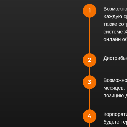
Возможнос
Каждую с
также со
системе 
онлайн о
Дистрибью
Возможнос
месяцев.
позицию 
Корпорат
будете те