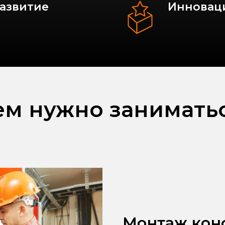
развитие
Инновац
ем нужно заниматьс
Монтаж кон