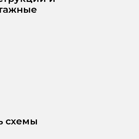
тажные
ь схемы