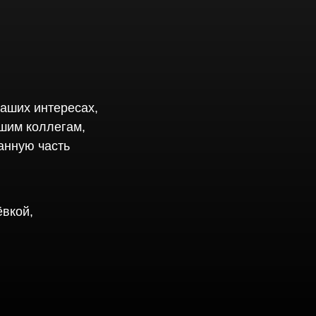
наших интересах,
ашим коллегам,
анную часть
ёвкой,