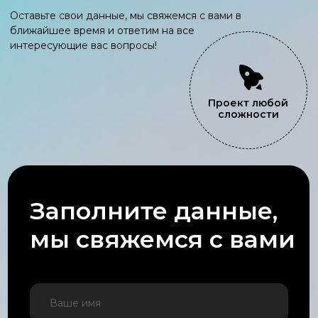
Мы на связи
ruksales@iseer.kz
+7 (701) 266 64 44
©
2024
ТОО
«
See Real»
Адрес
Республика Казахстан, г. Алматы, ул. Коперника 84
*ниже парка Горького, заезд со стороны пр. Райымбека.
+7
Отправить
Услуги
Наружная реклама
LED-экраны