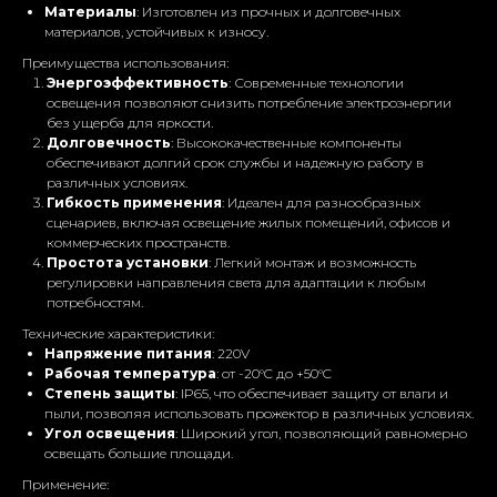
Материалы
: Изготовлен из прочных и долговечных
материалов, устойчивых к износу.
Преимущества использования:
Энергоэффективность
: Современные технологии
освещения позволяют снизить потребление электроэнергии
без ущерба для яркости.
Долговечность
: Высококачественные компоненты
обеспечивают долгий срок службы и надежную работу в
различных условиях.
Гибкость применения
: Идеален для разнообразных
сценариев, включая освещение жилых помещений, офисов и
коммерческих пространств.
Простота установки
: Легкий монтаж и возможность
регулировки направления света для адаптации к любым
потребностям.
Технические характеристики:
Напряжение питания
: 220V
Готовы обсудить вашу
Рабочая температура
: от -20°C до +50°C
Степень защиты
: IP65, что обеспечивает защиту от влаги и
самую смелую идею!
пыли, позволяя использовать прожектор в различных условиях.
Угол освещения
: Широкий угол, позволяющий равномерно
Оставьте свои данные, мы свяжемся с вами в
освещать большие площади.
ближайшее время и ответим на все
интересующие вас вопросы!
Применение: