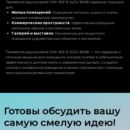
Прожектор двухлучевой CMX-SEE B 2s/24 3000K идеально подходит
для:
Проект любой
Жилых помещений
: Освещение гостиных, кухонь и спален,
сложности
создавая комфортное пространство.
Коммерческих пространств
: Эффективное освещение
магазинов, офисов и выставочных залов.
Галерей и выставок
: Применение для акцентного
освещения художественных объектов и экспонатов.
Заполните данные,
мы свяжемся с вами
Прожектор двухлучевой CMX-SEE B 2s/24 3000K — это надежное и
стильное решение для освещения, которое сочетает в себе высокую
эффективность, долговечность и современный дизайн. Создайте
уютное и комфортное освещение в вашем пространстве с помощью
этого высококачественного прожектора!
+7
Отправить