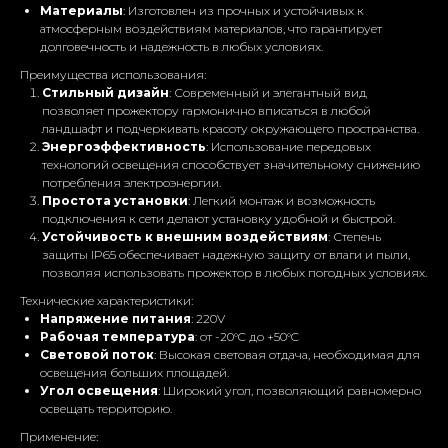
Материалы
: Изготовлен из прочных и устойчивых к
атмосферным воздействиям материалов, что гарантирует
долговечность и надежность в любых условиях.
Преимущества использования:
Стильный дизайн
: Современный и элегантный вид
позволяет прожектору гармонично вписаться в любой
ландшафт и подчеркивать красоту окружающего пространства.
Энергоэффективность
: Использование передовых
технологий освещения способствует значительному снижению
потребления электроэнергии.
Простота установки
: Легкий монтаж и возможность
подключения к сети делают установку удобной и быстрой.
Устойчивость к внешним воздействиям
: Степень
защиты IP65 обеспечивает надежную защиту от влаги и пыли,
позволяя использовать прожектор в любых погодных условиях.
Технические характеристики:
Напряжение питания
: 220V
Рабочая температура
: от -20°C до +50°C
Готовы обсудить вашу
Световой поток
: Высокая световая отдача, необходимая для
самую смелую идею!
освещения больших площадей.
Угол освещения
: Широкий угол, позволяющий равномерно
освещать территорию.
Оставьте свои данные, мы свяжемся с вами в
ближайшее время и ответим на все
Применение:
интересующие вас вопросы!