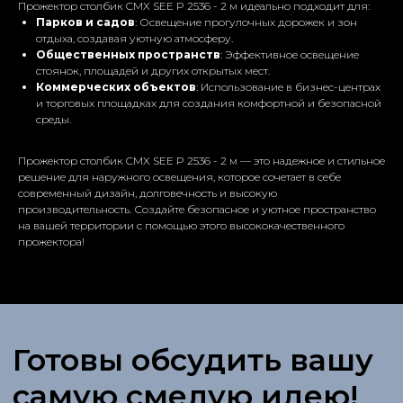
Прожектор столбик CMX SEE P 2536 - 2 м идеально подходит для:
Парков и садов
: Освещение прогулочных дорожек и зон
отдыха, создавая уютную атмосферу.
Проект любой
Общественных пространств
: Эффективное освещение
сложности
стоянок, площадей и других открытых мест.
Коммерческих объектов
: Использование в бизнес-центрах
и торговых площадках для создания комфортной и безопасной
среды.
Заполните данные,
Прожектор столбик CMX SEE P 2536 - 2 м — это надежное и стильное
мы свяжемся с вами
решение для наружного освещения, которое сочетает в себе
современный дизайн, долговечность и высокую
производительность. Создайте безопасное и уютное пространство
на вашей территории с помощью этого высококачественного
прожектора!
+7
Отправить