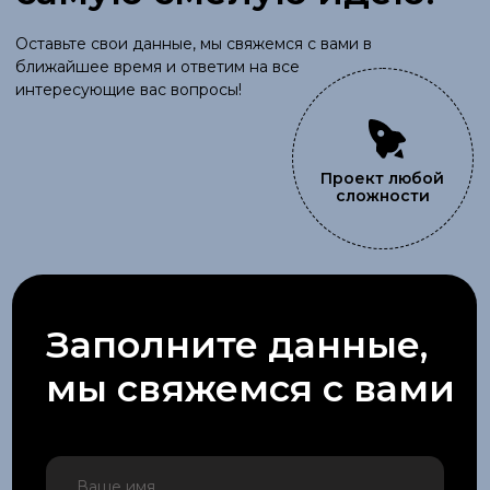
Мы на связи
ruksales@iseer.kz
+7 (701) 266 64 44
©
2024
ТОО
«
See Real»
Адрес
Республика Казахстан, г. Алматы, ул. Коперника 84
*ниже парка Горького, заезд со стороны пр. Райымбека.
+7
Отправить
Услуги
Наружная реклама
LED-экраны