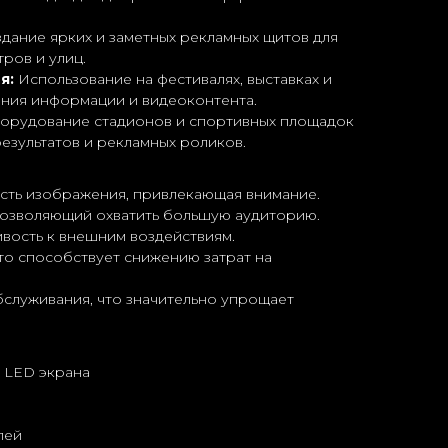
дание ярких и заметных рекламных щитов для
тров и улиц.
я:
Использование на фестивалях, выставках и
ния информации и видеоконтента.
рудование стадионов и спортивных площадок
результатов и рекламных роликов.
ость изображения, привлекающая внимание.
позволяющий охватить большую аудиторию.
ивость к внешним воздействиям.
то способствует снижению затрат на
бслуживания, что значительно упрощает
о LED экрана
лей