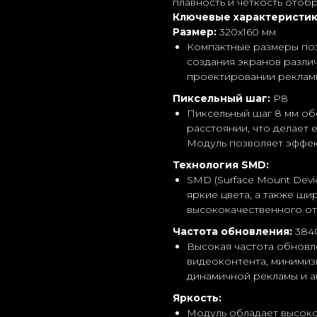
плавность и четкость отоб
Ключевые характеристик
Размер:
320x160 мм
Компактные размеры поз
создания экранов различ
проектировании реклам
Пиксельный шаг:
P8
Пиксельный шаг 8 мм об
расстоянии, что делает 
Модуль позволяет эффек
Технология SMD:
SMD (Surface Mount Dev
яркие цвета, а также ши
высококачественного от
Частота обновления:
3840
Высокая частота обнов
видеоконтента, минимиз
динамичной рекламы и а
Яркость:
Модуль обладает высоко