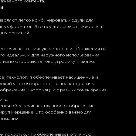
ражаемого контента.
и:
воляют легко комбинировать модули для
ных форматов. Это предоставляет гибкость в
ных решений.
еспечивает отличную четкость изображения на
его идеальным для наружного использования.
тивно отображать текст, графику и видео.
ice) технология обеспечивает насыщенные и
рокий угол обзора, что позволяет достичь
ображения информации с разных точек зрения.
 Гц
ления обеспечивает плавное отображение
ируя мерцание. Это особенно важно для
нимации.
й яркостью, что обеспечивает отличную