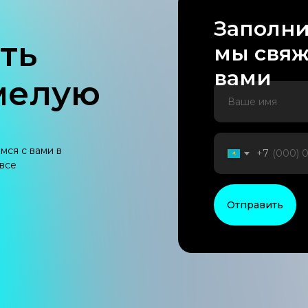
Заполни
ть
мы свяж
вами
мелую
мся с вами в
+7
все
Отправить