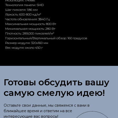
Резолюция: 174x86
Технология панели: SMD
Шаг пикселя: 1.86 мм
Отправить
Яркость: 600-800 кд/м²
Частота обновления: 3840 Гц
Максимальная мощность: 800 Вт
Минимальная мощность: 280 Вт
Плотность: 289,000 пикселей/м²
Горизонтальный/Вертикальный обзор: 160 градусов
Размер модуля: 320x160 мм
Вес модуля: около 450 г
Мы на связи
ruksales@iseer.kz
+7 (701) 266 64 44
©
2024
ТОО
«
See Real»
Адрес
Республика Казахстан, г. Алматы, ул. Коперника 84
*ниже парка Горького, заезд со стороны пр. Райымбека.