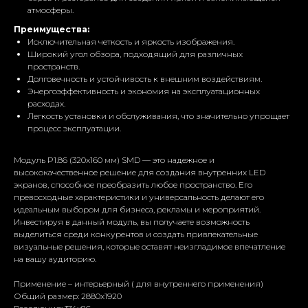
атмосферы.
Готовы обсудить вашу
Преимущества:
самую смелую идею!
Исключительная четкость и яркость изображения.
Широкий угол обзора, подходящий для различных
Оставьте свои данные, мы свяжемся с вами в
пространств.
ближайшее время и ответим на все
Долговечность и устойчивость к внешним воздействиям.
интересующие вас вопросы!
Энергоэффективность и экономия на эксплуатационных
расходах.
Легкость установки и обслуживания, что значительно упрощает
Проект любой
процесс эксплуатации.
сложности
Модуль P1.86 (320x160 мм) SMD — это надежное и
высококачественное решение для создания внутренних LED
экранов, способное преобразить любое пространство. Его
Заполните данные,
превосходные характеристики и универсальность делают его
идеальным выбором для бизнеса, рекламы и мероприятий.
мы свяжемся с вами
Инвестируя в данный модуль, вы получаете возможность
выделиться среди конкурентов и создать привлекательные
визуальные решения, которые оставят неизгладимое впечатление
на вашу аудиторию.
Применение – интерьерный ( для внутреннего применения)
Общий размер: 2880х1920
+7