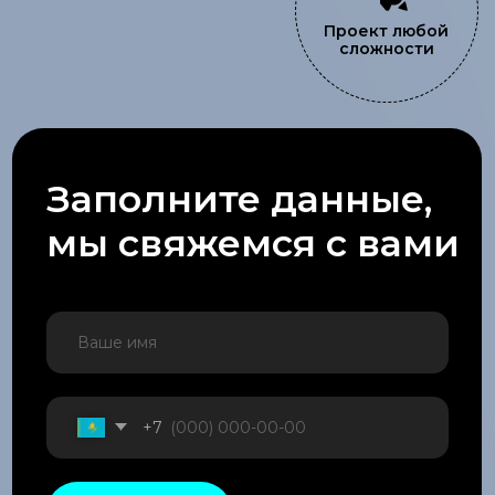
ruksales@iseer.kz
+7 (701) 266 64 44
©
2024
ТОО
«
See Real»
Адрес
Республика Казахстан, г. Алматы, ул. Коперника 84
*ниже парка Горького, заезд со стороны пр. Райымбека.
+7
Отправить
Услуги
Наружная реклама
LED-экраны
Архитектурная подстветка
Ландшафтное освещение
Комплектующие