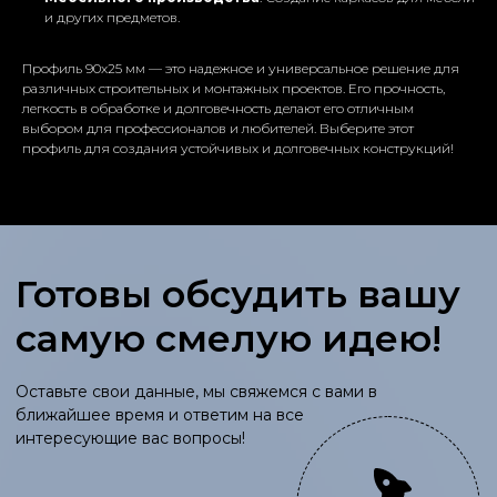
и других предметов.
Заполните данные,
Профиль 90x25 мм — это надежное и универсальное решение для
различных строительных и монтажных проектов. Его прочность,
мы свяжемся с вами
легкость в обработке и долговечность делают его отличным
выбором для профессионалов и любителей. Выберите этот
профиль для создания устойчивых и долговечных конструкций!
+7
Отправить
Мы на связи