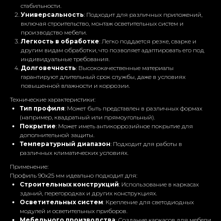
стабильности.
Универсальность
: Подходит для различных приложений,
включая строительство, монтаж осветительных систем и
производство мебели.
Легкость в обработке
: Легко поддается резке, сварке и
другим видам обработки, что позволяет адаптировать его под
индивидуальные требования.
Долговечность
: Высококачественные материалы
гарантируют длительный срок службы, даже в условиях
повышенной влажности и коррозии.
Технические характеристики:
Тип профиля
: Может быть представлен в различных формах
(например, квадратный или прямоугольный).
Готовы обсудить вашу
Покрытие
: Может иметь антикоррозийное покрытие для
дополнительной защиты.
самую смелую идею!
Температурный диапазон
: Подходит для работы в
различных климатических условиях.
Оставьте свои данные, мы свяжемся с вами в
ближайшее время и ответим на все
Применение:
интересующие вас вопросы!
Профиль 90x25 мм идеально подходит для:
Строительных конструкций
: Использование в каркасах
зданий, перегородках и других конструкциях.
Проект любой
Осветительных систем
: Крепление для светодиодных
сложности
модулей и осветительных приборов.
Мебельного производства
: Создание каркасов для мебели